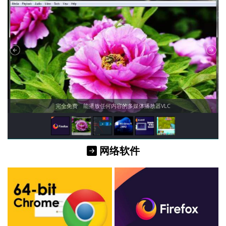
完全免费 能播放任何内容的多媒体播放器VLC
">
">
">
">
">
">
网络软件
">
">