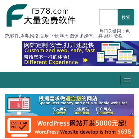
热门关键词：免
费,软件,杀毒,网络,音乐,下载,聊天,图像,多媒体,工具,游戏,教程