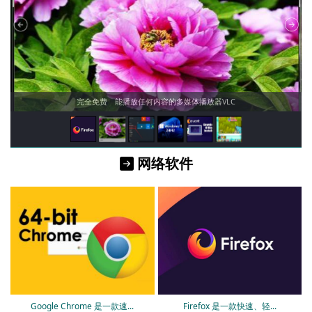
完全免费 能播放任何内容的多媒体播放器VLC
">
">
">
">
">
">
网络软件
">
">
Google Chrome 是一款速...
Firefox 是一款快速、轻...